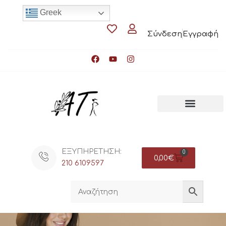
Greek
Σύνδεση
Εγγραφή
ΕΞΥΠΗΡΕΤΗΣΗ:
0
0,00
€
210 6109597