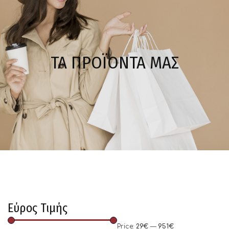
ΤΑ ΠΡΟΪΟΝΤΑ ΜΑΣ
Εύρος Τιμής
Price:
29€
—
951€