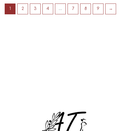
1
2
3
4
…
7
8
9
→