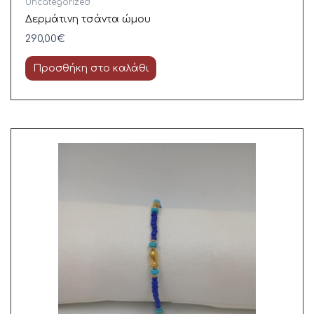
Uncategorized
Δερμάτινη τσάντα ώμου
290,00
€
Προσθήκη στο καλάθι