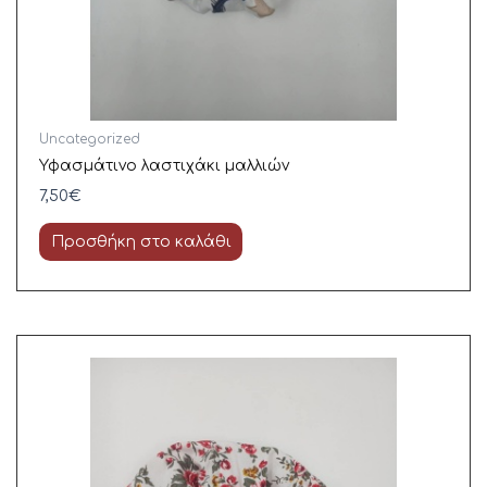
Uncategorized
Υφασμάτινο λαστιχάκι μαλλιών
7,50
€
Προσθήκη στο καλάθι