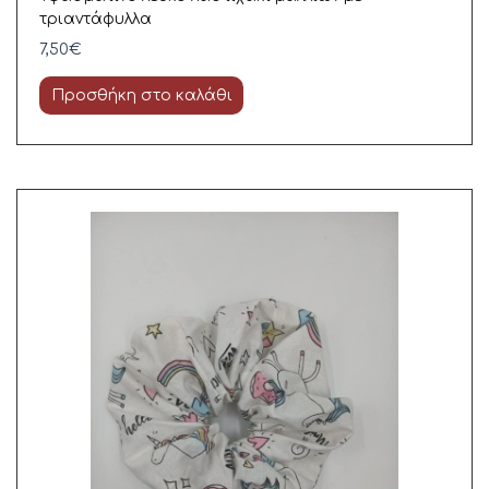
τριαντάφυλλα
7,50
€
Προσθήκη στο καλάθι