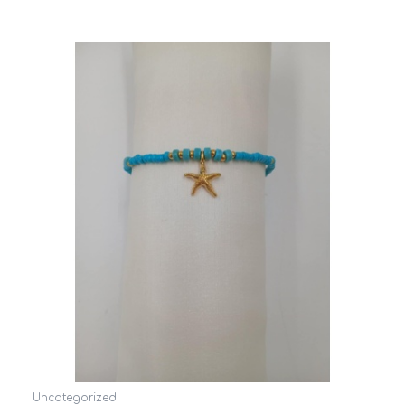
Uncategorized