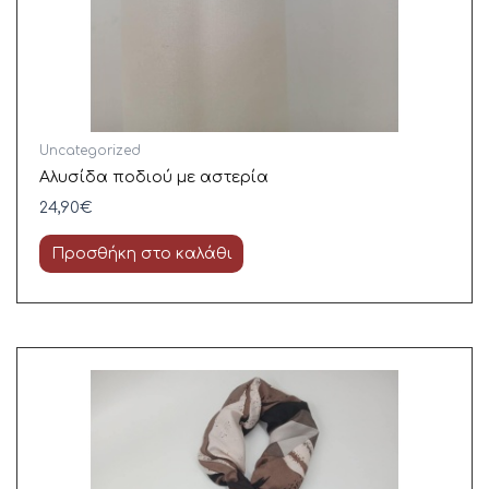
Uncategorized
Αλυσίδα ποδιού με αστερία
24,90
€
Προσθήκη στο καλάθι