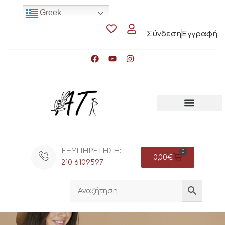
Greek
Σύνδεση
Εγγραφή
ΕΞΥΠΗΡΕΤΗΣΗ:
0
0,00
€
210 6109597