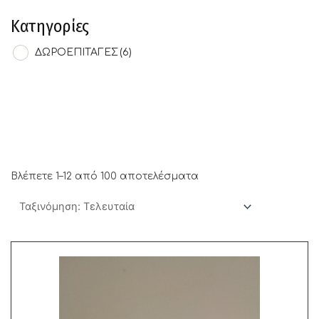
Κατηγορίες
ΔΩΡΟΕΠΙΤΑΓΕΣ
(6)
Βλέπετε 1–12 από 100 αποτελέσματα
Κατηγορίες
ΔΩΡΟΕΠΙΤΑΓΕΣ
(6)