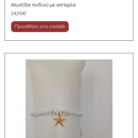
Αλυσίδα ποδιού με αστερία
24,90
€
Προσθήκη στο καλάθι