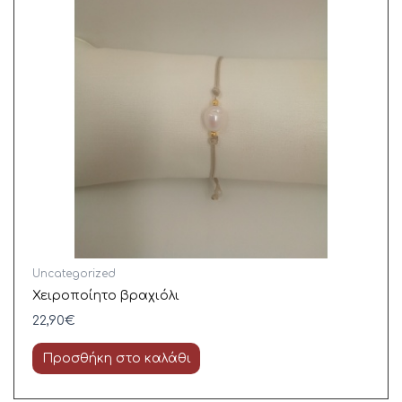
Uncategorized
Χειροποίητο βραχιόλι
22,90
€
Προσθήκη στο καλάθι