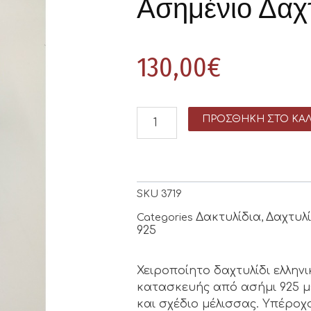
Ασημένιο Δαχτ
130,00
€
ΠΡΟΣΘΉΚΗ ΣΤΟ ΚΑΛ
SKU
3719
Δακτυλίδια
Δαχτυλ
Categories
,
925
Χειροποίητο δαχτυλίδι ελλην
κατασκευής από ασήμι 925 μ
και σχέδιο μέλισσας. Υπέροχ