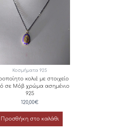
Κοσμήματα 925
ροποίητο κολιέ με στοιχείο
ό σε Μόβ χρώμα ασημένιο
925
120,00
€
Προσθήκη στο καλάθι