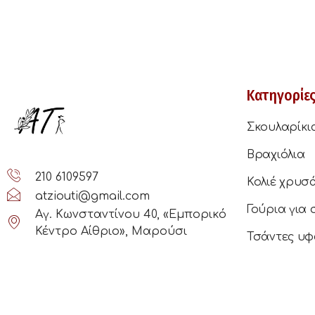
Κατηγορίε
Σκουλαρίκι
Βραχιόλια
210 6109597
Κολιέ χρυσ
atziouti@gmail.com
Γούρια για 
Αγ. Κωνσταντίνου 40, «Εμπορικό
Κέντρο Αίθριο», Μαρούσι
Τσάντες υφ