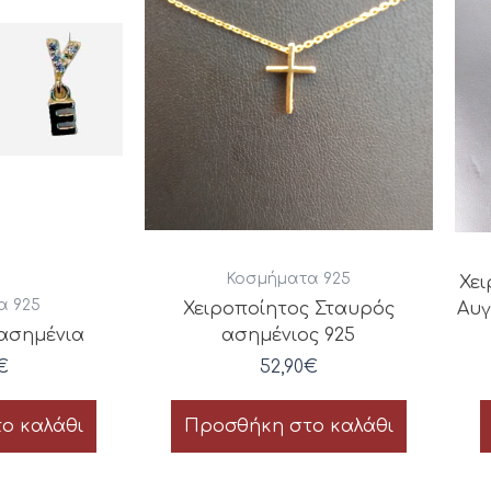
Κοσμήματα 925
Χει
α 925
Χειροποίητος Σταυρός
Αυγ
ασημένια
ασημένιος 925
€
52,90
€
ο καλάθι
Προσθήκη στο καλάθι