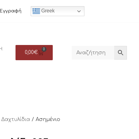
Greek
Εγγραφή
Η:
0
0,00
€
/
Δαχτυλίδια
/ Ασημένιο