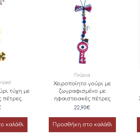
Γούρια
rized
Χειροποίητο γούρι με
ύρι τύχη με
ζωγραφισμένο με
 πέτρες.
ηφαιστειακές πέτρες
€
22,90
€
ο καλάθι
Προσθήκη στο καλάθι