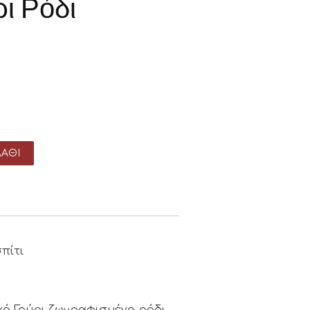
ι Ρόδι
ΆΘΙ
πίτι
κό Γούρι ζωγραφισμένο ρόδι