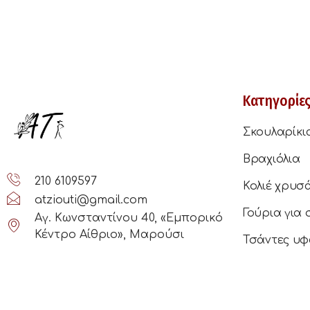
Κατηγορίε
Σκουλαρίκι
Βραχιόλια
210 6109597
Κολιέ χρυσ
atziouti@gmail.com
Γούρια για 
Αγ. Κωνσταντίνου 40, «Εμπορικό
Κέντρο Αίθριο», Μαρούσι
Τσάντες υφ