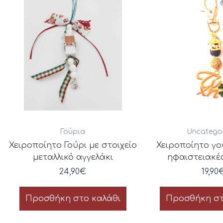
Γούρια
Uncatego
Χειροποίητο Γούρι με στοιχείο
Χειροποίητο γο
μεταλλικό αγγελάκι
ηφαιστειακές
24,90
€
19,90
Προσθήκη στο καλάθι
Προσθήκη στ