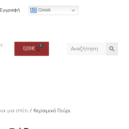
Greek
Εγγραφή
Η:
0
0,00
€
ια για σπίτι
/ Κεραμικό Γούρι