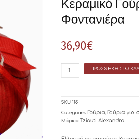
Κεραμικό Γούρ
Φοντανιέρα
36,90
€
ΠΡΟΣΘΉΚΗ ΣΤΟ ΚΑΛ
SKU
115
Γούρια
Γούρια για σ
Categories
,
Tziouti-Alexandra
Μάρκα:
Ελληνικό χειροποίητο Κεραμι