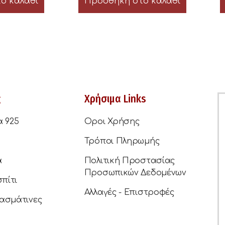
ο καλάθι
Προσθήκη στο καλάθι
ς
Χρήσιμα Links
α 925
Οροι Χρήσης
Τρόποι Πληρωμής
ά
Πολιτική Προστασίας
Προσωπικών Δεδομένων
σπίτι
Αλλαγές - Επιστροφές
ασμάτινες