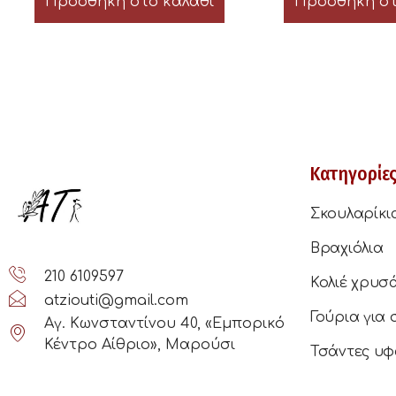
Προσθήκη στο καλάθι
Προσθήκη στ
Κατηγορίε
Σκουλαρίκι
Βραχιόλια
210 6109597
Κολιέ χρυσ
atziouti@gmail.com
Γούρια για 
Αγ. Κωνσταντίνου 40, «Εμπορικό
Κέντρο Αίθριο», Μαρούσι
Τσάντες υφ