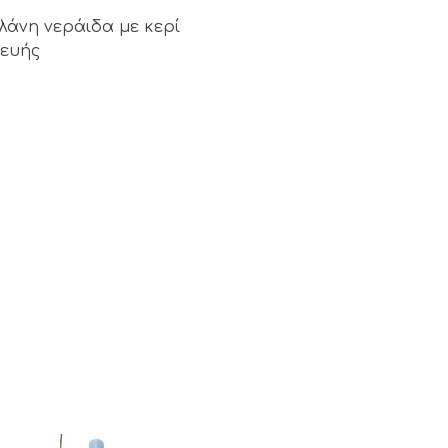
άνη νεράιδα με κερί
κευής