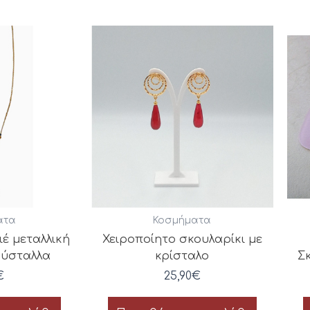
ατα
Κοσμήματα
ιέ μεταλλική
Χειροποίητο σκουλαρίκι με
ρύσταλλα
κρίσταλο
Σκ
€
25,90
€