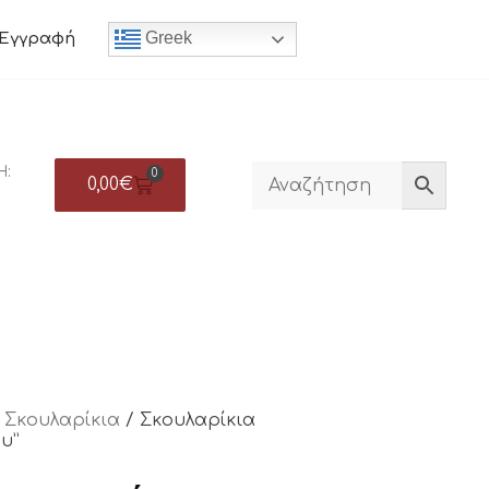
Greek
Εγγραφή
Η:
0
0,00
€
/
Σκουλαρίκια
/ Σκουλαρίκια
υ”