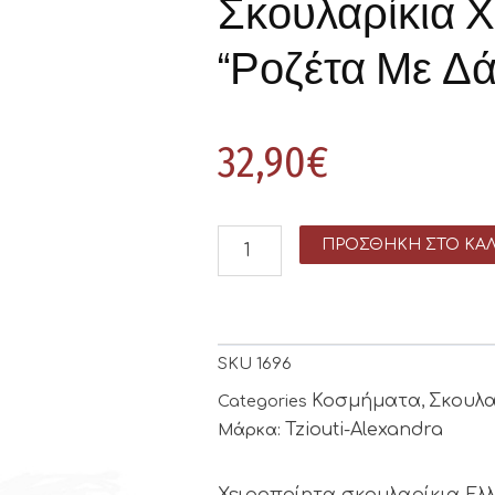
Σκουλαρίκια Χ
“Ροζέτα Με Δ
32,90
€
ΠΡΟΣΘΉΚΗ ΣΤΟ ΚΑΛ
SKU
1696
Κοσμήματα
Σκουλα
Categories
,
Tziouti-Alexandra
Μάρκα:
Χειροποίητα σκουλαρίκια Ελ