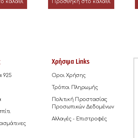
ο καλάθι
Προσθήκη στο καλάθι
ς
Χρήσιμα Links
α 925
Οροι Χρήσης
Τρόποι Πληρωμής
ά
Πολιτική Προστασίας
Προσωπικών Δεδομένων
σπίτι
Αλλαγές - Επιστροφές
ασμάτινες