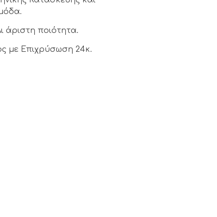
μόδα.
 άριστη ποιότητα.
ος με Επιχρύσωση 24κ.