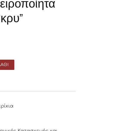
ειροποίητα
άκρυ”
ΆΘΙ
ρίκια
ληνικής Κατασκευής και