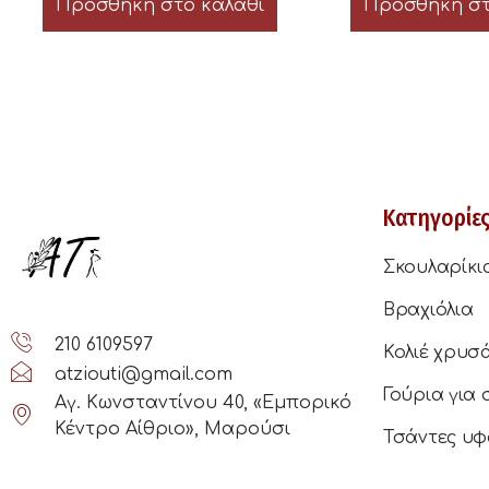
Προσθήκη στο καλάθι
Προσθήκη στ
Κατηγορίε
Σκουλαρίκι
Βραχιόλια
210 6109597
Κολιέ χρυσ
atziouti@gmail.com
Γούρια για 
Αγ. Κωνσταντίνου 40, «Εμπορικό
Κέντρο Αίθριο», Μαρούσι
Τσάντες υφ