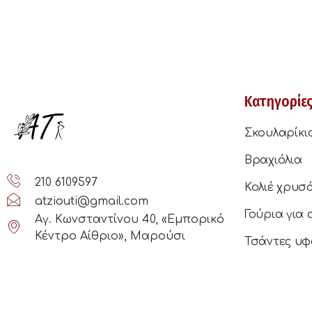
Κατηγορίε
Σκουλαρίκι
Βραχιόλια
210 6109597
Κολιέ χρυσ
atziouti@gmail.com
Γούρια για 
Αγ. Κωνσταντίνου 40, «Εμπορικό
Κέντρο Αίθριο», Μαρούσι
Τσάντες υφ