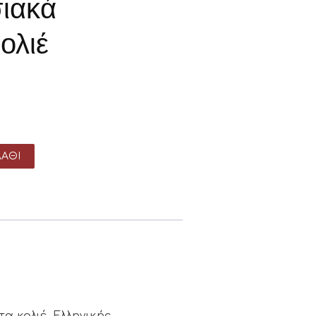
ιακά
ολιέ
ΆΘΙ
α κολιέ. Ελληνικής