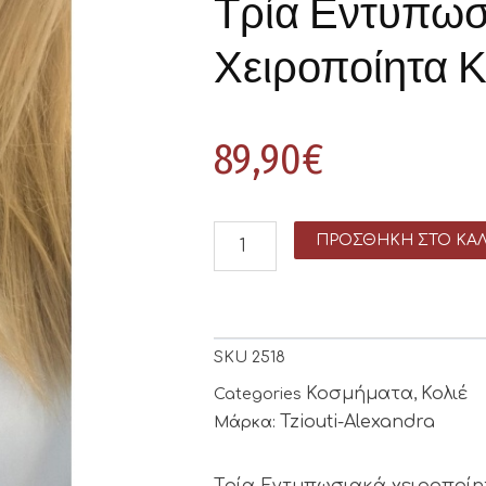
Τρία Εντυπωσ
Χειροποίητα Κ
89,90
€
ΠΡΟΣΘΉΚΗ ΣΤΟ ΚΑΛ
SKU
2518
Κοσμήματα
Κολιέ
Categories
,
Tziouti-Alexandra
Μάρκα:
Τρία Εντυπωσιακά χειροποίητ