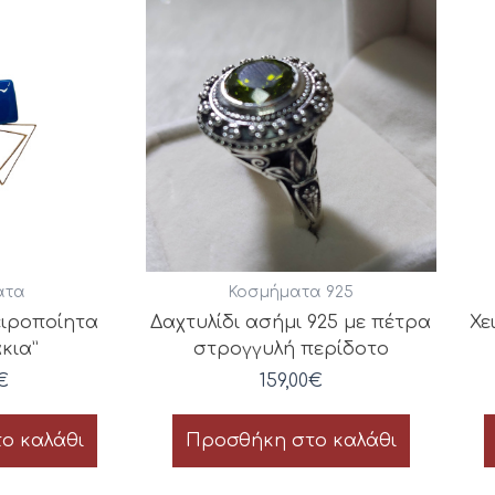
ατα
Κοσμήματα 925
ειροποίητα
Δαχτυλίδι ασήμι 925 με πέτρα
Χε
κια”
στρογγυλή περίδοτο
€
159,00
€
ο καλάθι
Προσθήκη στο καλάθι