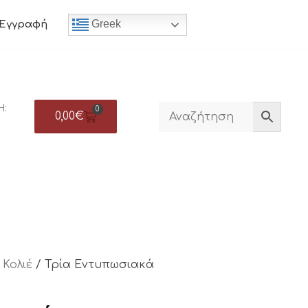
Greek
Εγγραφή
Η:
0
0,00
€
/
Κολιέ
/ Τρία Εντυπωσιακά