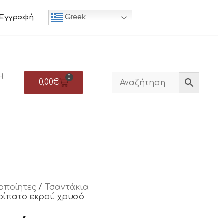
Greek
Εγγραφή
Η:
0
0,00
€
οποίητες
/
Τσαντάκια
ερίπατο εκρού χρυσό