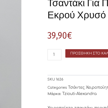
Τσαντάκι Για 
Εκρού Χρυσό
39,90
€
ΠΡΟΣΘΉΚΗ ΣΤΟ ΚΑΛ
SKU
1626
Τσάντες Χειροποίη
Categories
Tziouti-Alexandra
Μάρκα:
Χειροποίητο τσαντάκι περιπ