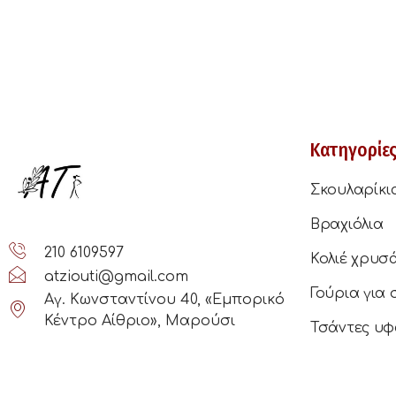
Κατηγορίε
Σκουλαρίκι
Βραχιόλια
210 6109597
Κολιέ χρυσ
atziouti@gmail.com
Γούρια για 
Αγ. Κωνσταντίνου 40, «Εμπορικό
Κέντρο Αίθριο», Μαρούσι
Τσάντες υφ