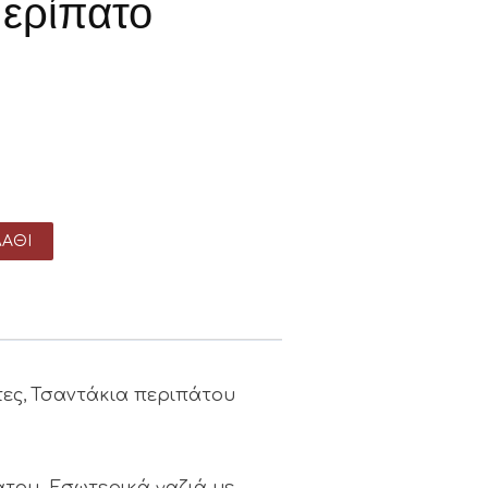
Περίπατο
ΆΘΙ
τες
Τσαντάκια περιπάτου
,
άτου. Εσωτερικά γαζιά με