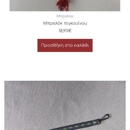
Μπρελοκ
Μπρελόκ πιγκουίνου
18,90
€
Προσθήκη στο καλάθι