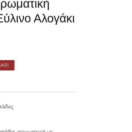
Αρωματική
ύλινο Αλογάκι
ΆΘΙ
πάδες
αμπάδα, αρωματική με