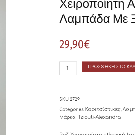
Χειροποίητη 
Λαμπάδα Με Ξ
29,90
€
ΠΡΟΣΘΉΚΗ ΣΤΟ ΚΑΛ
SKU
2729
Κοριτσίστικες
Λαμ
Categories
,
Tziouti-Alexandra
Μάρκα:
Ροζ Χειροποίητη ελληνική λ