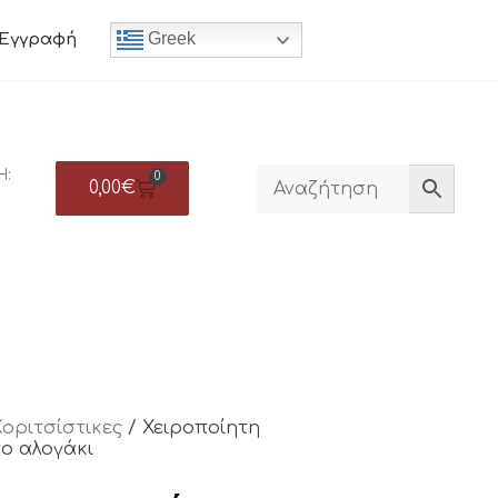
Greek
Εγγραφή
Η:
0
0,00
€
Κοριτσίστικες
/ Χειροποίητη
ο αλογάκι