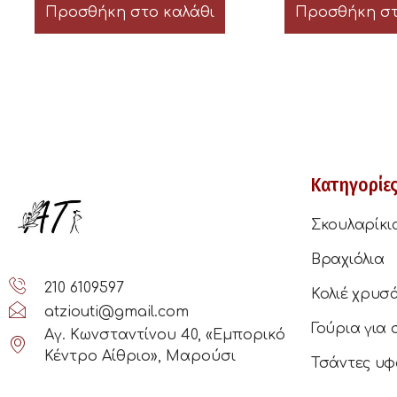
Προσθήκη στο καλάθι
Προσθήκη στ
Κατηγορίε
Σκουλαρίκι
Βραχιόλια
210 6109597
Κολιέ χρυσ
atziouti@gmail.com
Γούρια για 
Αγ. Κωνσταντίνου 40, «Εμπορικό
Κέντρο Αίθριο», Μαρούσι
Τσάντες υφ