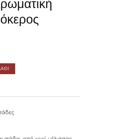
Αρωματική
όκερος
ΆΘΙ
πάδες
αμπάδα, από κερί μέλισσας,