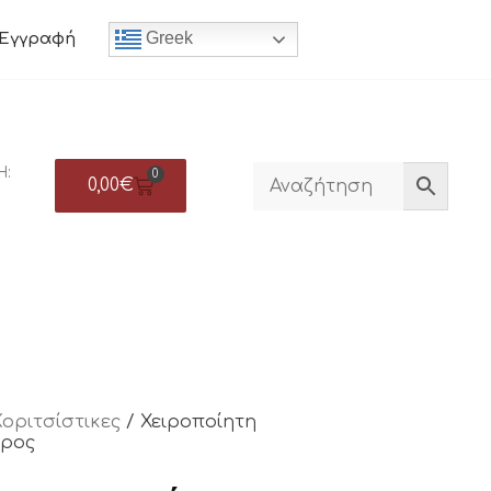
Greek
Εγγραφή
Η:
0
0,00
€
Κοριτσίστικες
/ Χειροποίητη
ερος