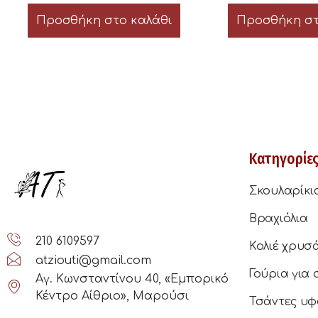
Προσθήκη στο καλάθι
Προσθήκη στ
Κατηγορίε
Σκουλαρίκι
Βραχιόλια
210 6109597
Κολιέ χρυσ
atziouti@gmail.com
Γούρια για 
Αγ. Κωνσταντίνου 40, «Εμπορικό
Κέντρο Αίθριο», Μαρούσι
Τσάντες υφ