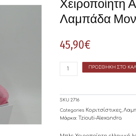
Χειροποίητη 
Λαμπάδα Μον
45,90
€
ΠΡΟΣΘΉΚΗ ΣΤΟ ΚΑΛ
SKU
2716
Κοριτσίστικες
Λαμ
Categories
,
Tziouti-Alexandra
Μάρκα:
Μπλε Χειροποίητη ελληνική λ