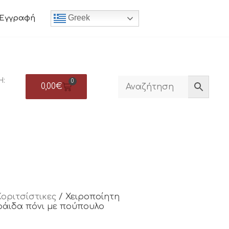
Greek
Εγγραφή
Η:
0
0,00
€
Κοριτσίστικες
/ Χειροποίητη
ράιδα πόνι με πούπουλο