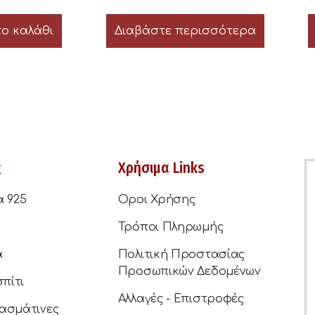
ο καλάθι
Διαβάστε περισσότερα
ς
Χρήσιμα Links
α 925
Οροι Χρήσης
Τρόποι Πληρωμής
ά
Πολιτική Προστασίας
Προσωπικών Δεδομένων
σπίτι
Αλλαγές - Επιστροφές
ασμάτινες