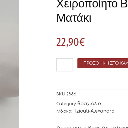
Χειροποίητο Β
Ματάκι
22,90
€
ΠΡΟΣΘΉΚΗ ΣΤΟ ΚΑΛ
SKU
2886
Βραχιόλια
Category
Tziouti-Alexandra
Μάρκα:
Χειροποίητο βραχιόλι, ελλην