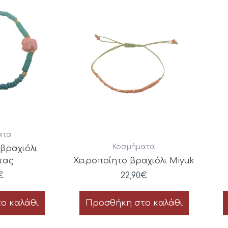
ατα
Κοσμήματα
βραχιόλι
τας
Χειροποίητο βραχιόλι Miyuk
€
22,90
€
ο καλάθι
Προσθήκη στο καλάθι