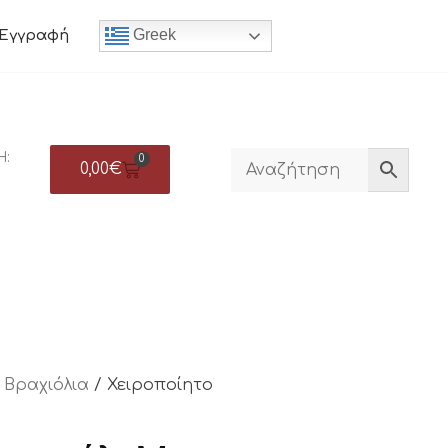
Greek
Εγγραφή
Η:
0
0,00
€
/
Βραχιόλια
/ Χειροποίητο