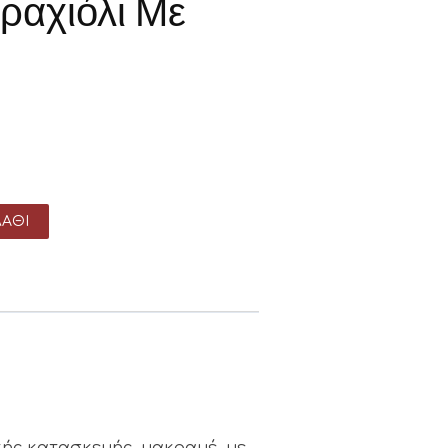
ραχιόλι Με
ΆΘΙ
ικής κατασκευής, μακραμέ, με