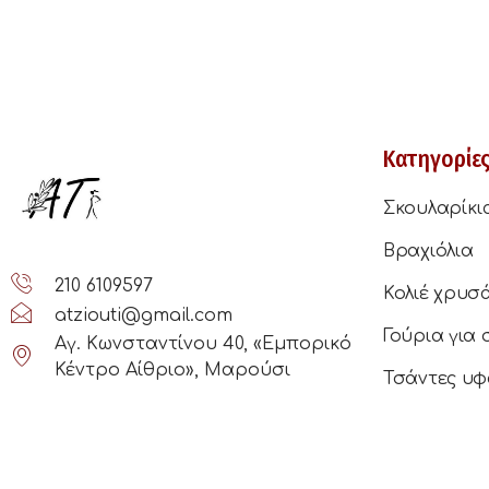
Κατηγορίε
Σκουλαρίκι
Βραχιόλια
210 6109597
Κολιέ χρυσ
atziouti@gmail.com
Γούρια για 
Αγ. Κωνσταντίνου 40, «Εμπορικό
Κέντρο Αίθριο», Μαρούσι
Τσάντες υφ