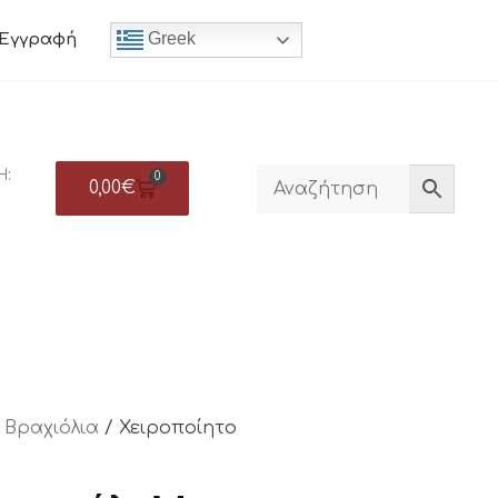
Greek
Εγγραφή
Η:
0
0,00
€
/
Βραχιόλια
/ Χειροποίητο