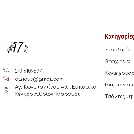
Κατηγορίε
Σκουλαρίκι
Βραχιόλια
210 6109597
Κολιέ χρυσ
atziouti@gmail.com
Γούρια για 
Αγ. Κωνσταντίνου 40, «Εμπορικό
Κέντρο Αίθριο», Μαρούσι
Τσάντες υφ