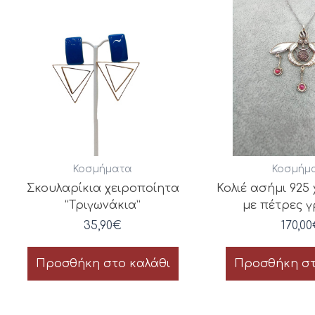
Κοσμήματα
Κοσμήμ
Σκουλαρίκια χειροποίητα
Κολιέ ασήμι 925
“Τριγωνάκια”
με πέτρες 
35,90
€
170,00
Προσθήκη στο καλάθι
Προσθήκη στ