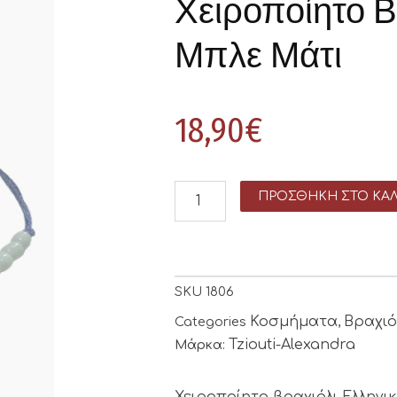
Χειροποίητο Β
Μπλε Μάτι
18,90
€
ΠΡΟΣΘΉΚΗ ΣΤΟ ΚΑΛ
SKU
1806
Κοσμήματα
Βραχιό
Categories
,
Tziouti-Alexandra
Μάρκα:
Χειροποίητο βραχιόλι Ελληνι