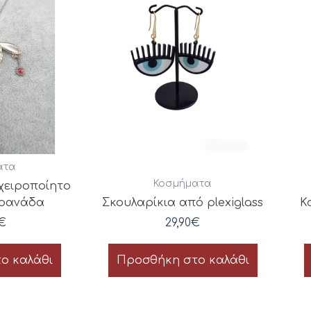
ατα
Κοσμήματα
 χειροποίητο
γρανάδα
Σκουλαρίκια από plexiglass
Κ
€
29,90
€
ο καλάθι
Προσθήκη στο καλάθι