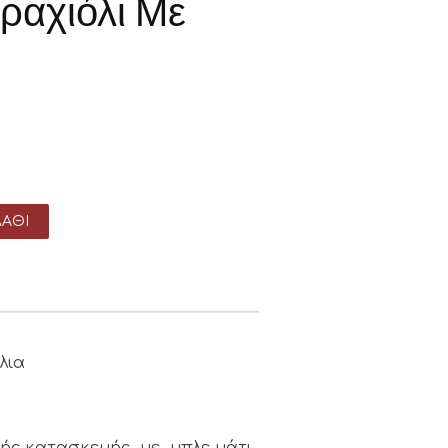
ραχιόλι Με
ΆΘΙ
λια
κής κατασκευής με μπλε μάτι.