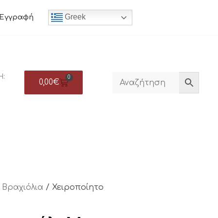
Greek
Εγγραφή
Η:
0
0,00
€
/
Βραχιόλια
/ Χειροποίητο