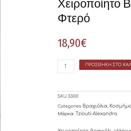
Χειροποίητο Β
Φτερό
18,90
€
ΠΡΟΣΘΉΚΗ ΣΤΟ ΚΑΛ
SKU
3300
Βραχιόλια
Κοσμήμ
Categories
,
Tziouti-Alexandra
Μάρκα:
Χειροποίητο βραχιόλι, ελληνι