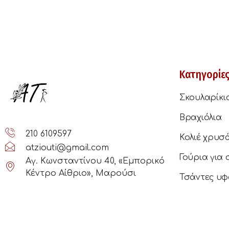
Κατηγορίε
Σκουλαρίκι
Βραχιόλια
210 6109597
Κολιέ χρυσ
atziouti@gmail.com
Γούρια για 
Αγ. Κωνσταντίνου 40, «Εμπορικό
Κέντρο Αίθριο», Μαρούσι
Τσάντες υφ