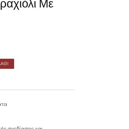
ραχιόλι Με
ΆΘΙ
ατα
κής σχεδίασης και