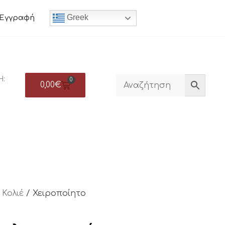
Greek
Εγγραφή
Η:
0
0,00
€
/
Κολιέ
/ Χειροποίητο