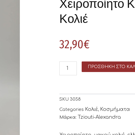
Χειροποίητο Κ
Κολιέ
32,90
€
ΠΡΟΣΘΉΚΗ ΣΤΟ ΚΑΛ
SKU
3058
Κολιέ
Κοσμήματα
Categories
,
Tziouti-Alexandra
Μάρκα:
Χειροποίητο, μακρύ κολιέ, ελ