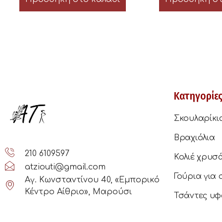
Κατηγορίε
Σκουλαρίκι
Βραχιόλια
210 6109597
Κολιέ χρυσ
atziouti@gmail.com
Γούρια για 
Αγ. Κωνσταντίνου 40, «Εμπορικό
Κέντρο Αίθριο», Μαρούσι
Τσάντες υφ