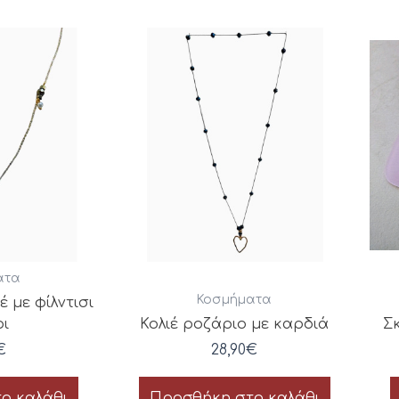
ατα
Κοσμήματα
έ με φίλντισι
ρι
Κολιέ ροζάριο με καρδιά
Σκ
€
28,90
€
ο καλάθι
Προσθήκη στο καλάθι