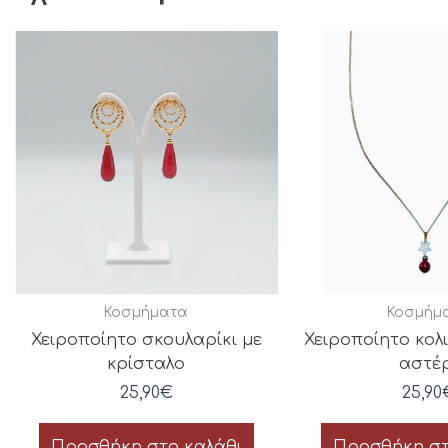
Κοσμήματα
Κοσμήμ
Χειροποίητο σκουλαρίκι με
Χειροποίητο κολι
κρίσταλο
αστέ
25,90
€
25,90
Προσθήκη στο καλάθι
Προσθήκη στ