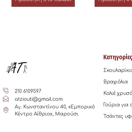
Κατηγορίε
Σκουλαρίκι
Βραχιόλια
210 6109597
Κολιέ χρυσ
atziouti@gmail.com
Γούρια για 
Αγ. Κωνσταντίνου 40, «Εμπορικό
Κέντρο Αίθριο», Μαρούσι
Τσάντες υφ