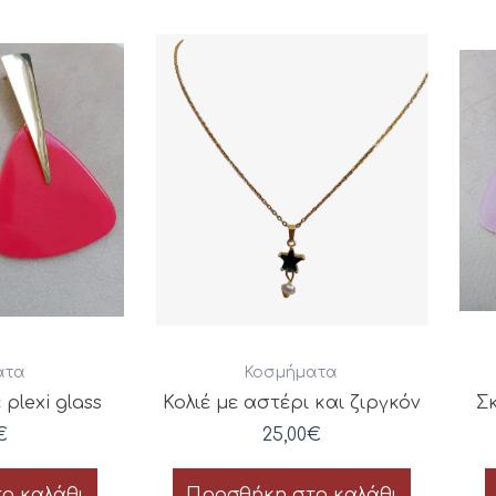
ατα
Κοσμήματα
plexi glass
Κολιέ με αστέρι και ζιργκόν
Σκ
€
25,00
€
ο καλάθι
Προσθήκη στο καλάθι