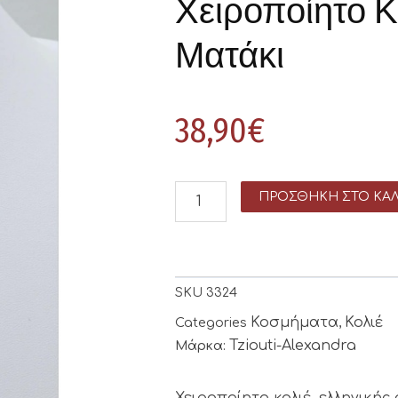
Χειροποίητο Κ
Ματάκι
38,90
€
ΠΡΟΣΘΉΚΗ ΣΤΟ ΚΑΛ
SKU
3324
Κοσμήματα
Κολιέ
Categories
,
Tziouti-Alexandra
Μάρκα:
Χειροποίητο κολιέ, ελληνική