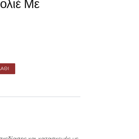
ολιέ Με
ΆΘΙ
ς σχεδίασης και κατασκευής με