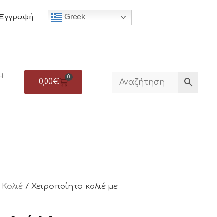
Greek
Εγγραφή
Η:
0
0,00
€
/
Κολιέ
/ Χειροποίητο κολιέ με