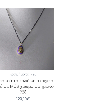
Κοσμήματα 925
ροποίητο κολιέ με στοιχείο
ό σε Μόβ χρώμα ασημένιο
925
120,00
€