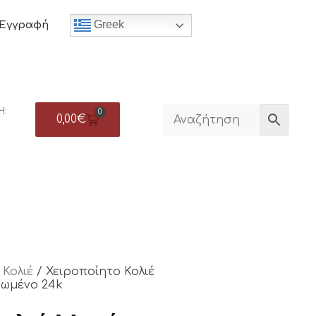
Greek
Εγγραφή
Η:
0
0,00
€
/
Κολιέ
/ Χειροποίητο Κολιέ
σωμένο 24k