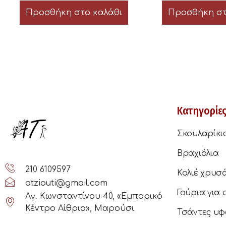
Προσθήκη στο καλάθι
Προσθήκη στ
Κατηγορίε
Σκουλαρίκι
Βραχιόλια
210 6109597
Κολιέ χρυσ
atziouti@gmail.com
Γούρια για 
Αγ. Κωνσταντίνου 40, «Εμπορικό
Κέντρο Αίθριο», Μαρούσι
Τσάντες υφ