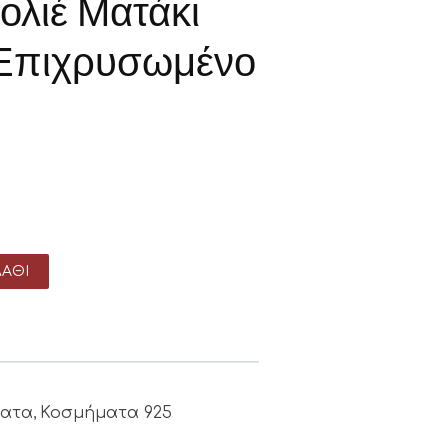
ολιέ Ματάκι
 Επιχρυσωμένο
ΆΘΙ
ατα
Κοσμήματα 925
,