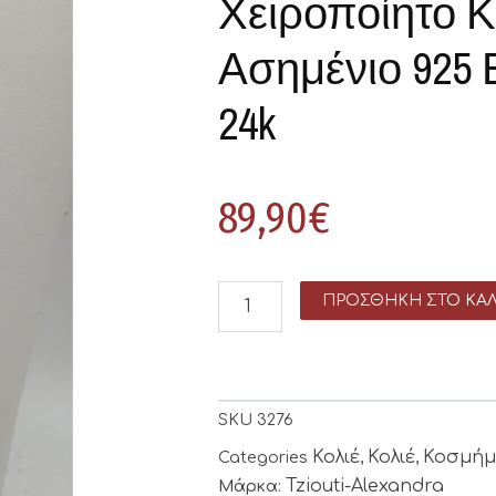
Χειροποίητο Κ
Ασημένιο 925
24k
89,90
€
ΠΡΟΣΘΉΚΗ ΣΤΟ ΚΑΛ
SKU
3276
Κολιέ
Κολιέ
Κοσμήμ
Categories
,
,
Tziouti-Alexandra
Μάρκα: