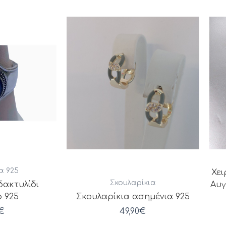
α 925
Χει
Σκουλαρίκια
δακτυλίδι
Αυγ
 925
Σκουλαρίκια ασημένια 925
€
49,90
€