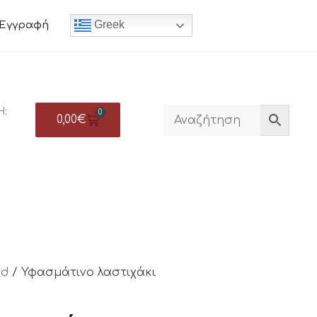
Greek
Εγγραφή
Η:
0
0,00
€
ed
/ Υφασμάτινο λαστιχάκι