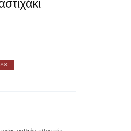
αστιχάκι
ΆΘΙ
ιχάκι μαλλιών, ελληνικής