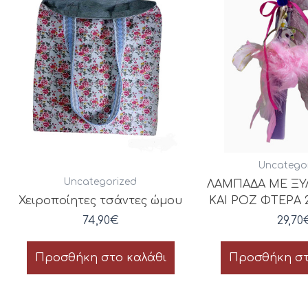
Uncatego
Uncategorized
ΛΑΜΠΑΔΑ ΜΕ ΞΥ
Χειροποίητες τσάντες ώμου
ΚΑΙ ΡΟΖ ΦΤΕΡΑ 23
74,90
€
29,70
Προσθήκη στο καλάθι
Προσθήκη στ