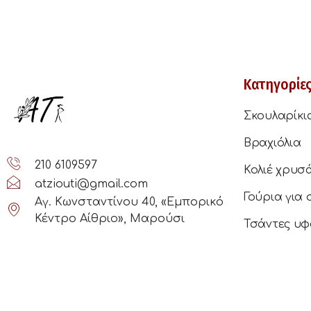
Κατηγορίε
Σκουλαρίκι
Βραχιόλια
210 6109597
Κολιέ χρυσ
atziouti@gmail.com
Γούρια για 
Αγ. Κωνσταντίνου 40, «Εμπορικό
Κέντρο Αίθριο», Μαρούσι
Τσάντες υφ